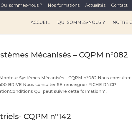
Qui sommes-nous ?
Nos formations
Actualités
Contact
ACCUEIL
QUI SOMMES-NOUS ?
NOTRE 
ystèmes Mécanisés – CQPM n°082
onteur Systèmes Mécanisés - CQPM n°082 Nous consulter
00 BRIVE Nous consulter SE renseigner FICHE RNCP
nConditions Qui peut suivre cette formation ?...
triels- CQPM n°142