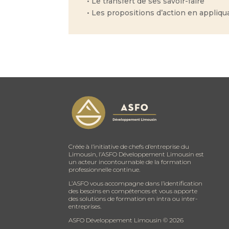
• Le transfert de ses savoir-faire
• Les propositions d’action en appliqu
Créée à l’initiative de chefs d’entreprise du
Limousin, l’ASFO Développement Limousin est
un acteur incontournable de la formation
professionnelle continue.
L’ASFO vous accompagne dans l’identification
des besoins en compétences et vous apporte
des solutions de formation en intra ou inter-
entreprises.
ASFO Développement Limousin ©
2026