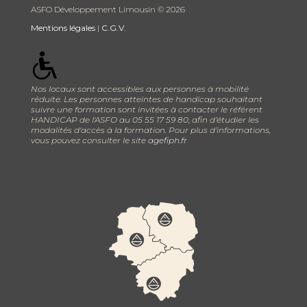
ASFO Développement Limousin ©
2026
Mentions légales
|
C.G.V.
Nos locaux sont accessibles aux personnes à mobilité
réduite. Les personnes atteintes de handicap souhaitant
suivre une formation sont invitées à contacter le référent
HANDICAP de l'ASFO au 05 55 17 59 80, afin d’étudier les
modalités d'accès à la formation. Pour plus d’informations,
vous pouvez consulter le site
agefiph.fr