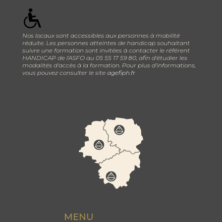
Nos locaux sont accessibles aux personnes à mobilité
réduite. Les personnes atteintes de handicap souhaitant
suivre une formation sont invitées à contacter le référent
HANDICAP de l'ASFO au 05 55 17 59 80, afin d’étudier les
modalités d'accès à la formation. Pour plus d’informations,
vous pouvez consulter le site
agefiph.fr
MENU