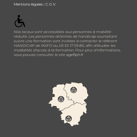
Mentions légales
|
C.G.V.
Nos locaux sont accessibles aux personnes à mobilité
réduite. Les personnes atteintes de handicap souhaitant
suivre une formation sont invitées à contacter le référent
HANDICAP de l'ASFO au 05 55 17 59 80, afin d’étudier les
modalités d'accès à la formation. Pour plus d’informations,
vous pouvez consulter le site
agefiph.fr