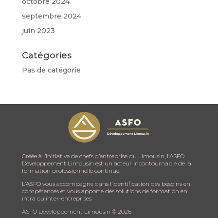
octobre 2024
septembre 2024
juin 2023
Catégories
Pas de catégorie
Créée à l’initiative de chefs d’entreprise du Limousin, l’ASFO
Développement Limousin est un acteur incontournable de la
formation professionnelle continue.
L’ASFO vous accompagne dans l’identification des besoins en
compétences et vous apporte des solutions de formation en
intra ou inter-entreprises.
ASFO Développement Limousin ©
2026