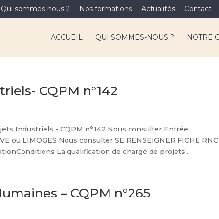
Qui sommes-nous ?
Nos formations
Actualités
Contact
ACCUEIL
QUI SOMMES-NOUS ?
NOTRE 
triels- CQPM n°142
s Industriels - CQPM n°142 Nous consulter Entrée
IVE ou LIMOGES Nous consulter SE RENSEIGNER FICHE RN
nConditions La qualification de chargé de projets...
Humaines – CQPM n°265