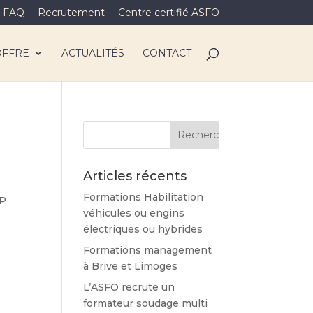
FAQ
Recrutement
Centre certifié ASFO
OFFRE
ACTUALITÉS
CONTACT
Articles récents
Formations Habilitation
CP
véhicules ou engins
électriques ou hybrides
Formations management
à Brive et Limoges
L’ASFO recrute un
formateur soudage multi