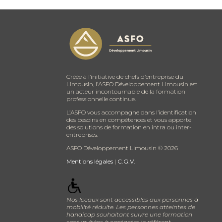
Créée à l’initiative de chefs d’entreprise du
Limousin, l’ASFO Développement Limousin est
un acteur incontournable de la formation
professionnelle continue.
L’ASFO vous accompagne dans l’identification
des besoins en compétences et vous apporte
des solutions de formation en intra ou inter-
entreprises.
ASFO Développement Limousin ©
2026
Mentions légales
|
C.G.V.
Nos locaux sont accessibles aux personnes à
mobilité réduite. Les personnes atteintes de
handicap souhaitant suivre une formation