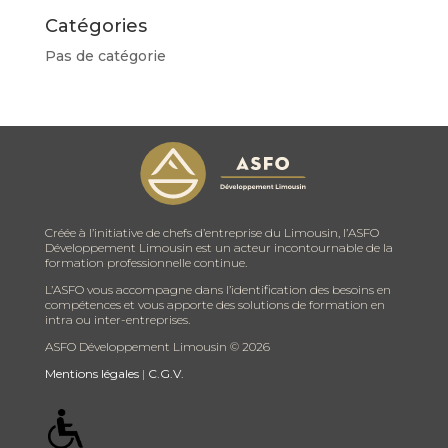
Catégories
Pas de catégorie
Créée à l’initiative de chefs d’entreprise du Limousin, l’ASFO
Développement Limousin est un acteur incontournable de la
formation professionnelle continue.
L’ASFO vous accompagne dans l’identification des besoins en
compétences et vous apporte des solutions de formation en
intra ou inter-entreprises.
ASFO Développement Limousin ©
2026
Mentions légales
|
C.G.V.