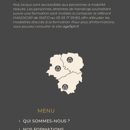
Nos locaux sont accessibles aux personnes à mobilité
réduite. Les personnes atteintes de handicap souhaitant
suivre une formation sont invitées à contacter le référent
HANDICAP de l'ASFO au 05 55 17 59 80, afin d’étudier les
modalités d'accès à la formation. Pour plus d’informations,
vous pouvez consulter le site
agefiph.fr
MENU
QUI SOMMES-NOUS ?
NOS FORMATIONS