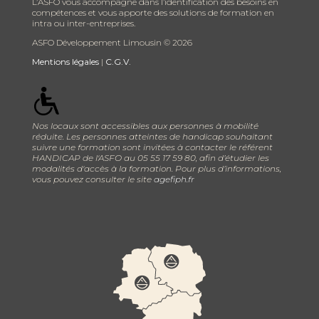
L’ASFO vous accompagne dans l’identification des besoins en
compétences et vous apporte des solutions de formation en
intra ou inter-entreprises.
ASFO Développement Limousin ©
2026
Mentions légales
|
C.G.V.
Nos locaux sont accessibles aux personnes à mobilité
réduite. Les personnes atteintes de handicap souhaitant
suivre une formation sont invitées à contacter le référent
HANDICAP de l'ASFO au 05 55 17 59 80, afin d’étudier les
modalités d'accès à la formation. Pour plus d’informations,
vous pouvez consulter le site
agefiph.fr