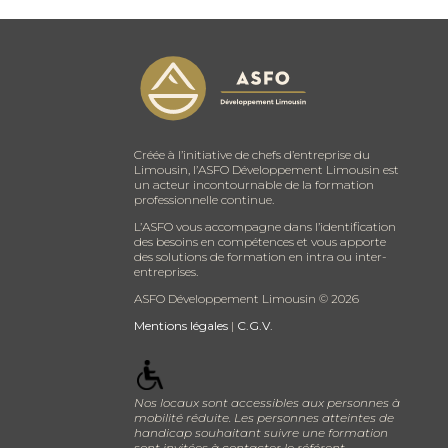
Créée à l’initiative de chefs d’entreprise du
Limousin, l’ASFO Développement Limousin est
un acteur incontournable de la formation
professionnelle continue.
L’ASFO vous accompagne dans l’identification
des besoins en compétences et vous apporte
des solutions de formation en intra ou inter-
entreprises.
ASFO Développement Limousin ©
2026
Mentions légales
|
C.G.V.
Nos locaux sont accessibles aux personnes à
mobilité réduite. Les personnes atteintes de
handicap souhaitant suivre une formation