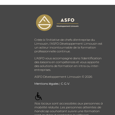
Créée à l’initiative de chefs d’entreprise du
Limousin, l’ASFO Développement Limousin est
un acteur incontournable de la formation
professionnelle continue.
L’ASFO vous accompagne dans l’identification
des besoins en compétences et vous apporte
des solutions de formation en intra ou inter-
entreprises.
ASFO Développement Limousin ©
2026
Mentions légales
|
C.G.V.
Nos locaux sont accessibles aux personnes à
mobilité réduite. Les personnes atteintes de
handicap souhaitant suivre une formation