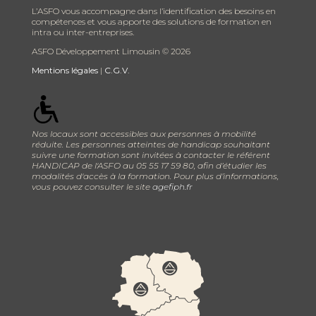
L’ASFO vous accompagne dans l’identification des besoins en
compétences et vous apporte des solutions de formation en
intra ou inter-entreprises.
ASFO Développement Limousin ©
2026
Mentions légales
|
C.G.V.
Nos locaux sont accessibles aux personnes à mobilité
réduite. Les personnes atteintes de handicap souhaitant
suivre une formation sont invitées à contacter le référent
HANDICAP de l'ASFO au 05 55 17 59 80, afin d’étudier les
modalités d'accès à la formation. Pour plus d’informations,
vous pouvez consulter le site
agefiph.fr