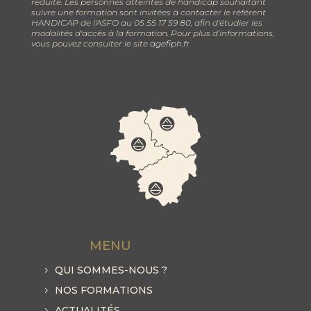
réduite. Les personnes atteintes de handicap souhaitant
suivre une formation sont invitées à contacter le référent
HANDICAP de l'ASFO au 05 55 17 59 80, afin d’étudier les
modalités d'accès à la formation. Pour plus d’informations,
vous pouvez consulter le site
agefiph.fr
MENU
QUI SOMMES-NOUS ?
NOS FORMATIONS
ACTUALITÉS