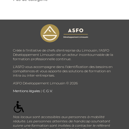
Créée à l’initiative de chefs d’entreprise du Limousin, l’ASFO
Développement Limousin est un acteur incontournable de la
formation professionnelle continue.
L’ASFO vous accompagne dans l’identification des besoins en
compétences et vous apporte des solutions de formation en
intra ou inter-entreprises.
ASFO Développement Limousin ©
2026
Mentions légales
|
C.G.V.
Nos locaux sont accessibles aux personnes à mobilité
réduite. Les personnes atteintes de handicap souhaitant
suivre une formation sont invitées à contacter le référent