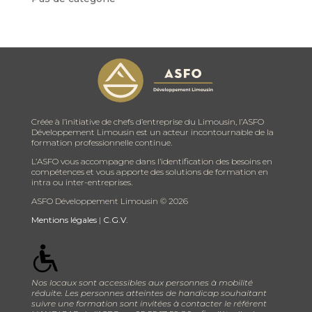
Créée à l’initiative de chefs d’entreprise du Limousin, l’ASFO
Développement Limousin est un acteur incontournable de la
formation professionnelle continue.
L’ASFO vous accompagne dans l’identification des besoins en
compétences et vous apporte des solutions de formation en
intra ou inter-entreprises.
ASFO Développement Limousin ©
2026
Mentions légales
|
C.G.V.
Nos locaux sont accessibles aux personnes à mobilité
réduite. Les personnes atteintes de handicap souhaitant
suivre une formation sont invitées à contacter le référent