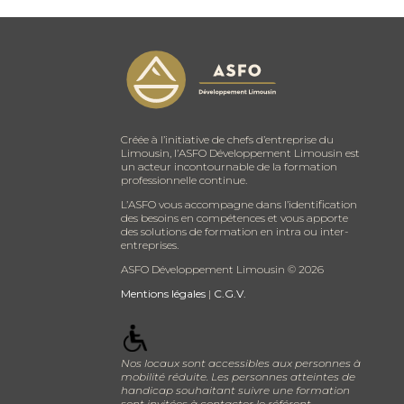
Créée à l’initiative de chefs d’entreprise du
Limousin, l’ASFO Développement Limousin est
un acteur incontournable de la formation
professionnelle continue.
L’ASFO vous accompagne dans l’identification
des besoins en compétences et vous apporte
des solutions de formation en intra ou inter-
entreprises.
ASFO Développement Limousin ©
2026
Mentions légales
|
C.G.V.
Nos locaux sont accessibles aux personnes à
mobilité réduite. Les personnes atteintes de
handicap souhaitant suivre une formation