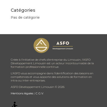
Catégories
Pas de catégorie
Créée à l’initiative de chefs d’entreprise du Limousin, l’ASFO
Développement Limousin est un acteur incontournable de la
formation professionnelle continue.
L’ASFO vous accompagne dans l’identification des besoins en
compétences et vous apporte des solutions de formation en
intra ou inter-entreprises.
ASFO Développement Limousin ©
2026
Mentions légales
|
C.G.V.