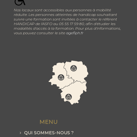
Nos locaux sont accessibles aux personnes à mobilité
réduite. Les personnes atteintes de handicap souhaitant
suivre une formation sont invitées à contacter le référent
HANDICAP de l'ASFO au 05 55 17 59 80, afin d’étudier les
modalités d'accès à la formation. Pour plus d’informations,
vous pouvez consulter le site
agefiph.fr
MENU
QUI SOMMES-NOUS ?