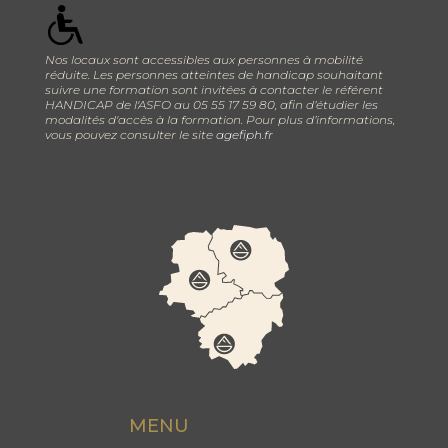
Nos locaux sont accessibles aux personnes à mobilité
réduite. Les personnes atteintes de handicap souhaitant
suivre une formation sont invitées à contacter le référent
HANDICAP de l'ASFO au 05 55 17 59 80, afin d’étudier les
modalités d'accès à la formation. Pour plus d’informations,
vous pouvez consulter le site
agefiph.fr
MENU