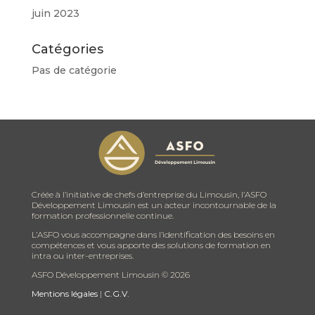
juin 2023
Catégories
Pas de catégorie
Créée à l’initiative de chefs d’entreprise du Limousin, l’ASFO
Développement Limousin est un acteur incontournable de la
formation professionnelle continue.
L’ASFO vous accompagne dans l’identification des besoins en
compétences et vous apporte des solutions de formation en
intra ou inter-entreprises.
ASFO Développement Limousin ©
2026
Mentions légales
|
C.G.V.