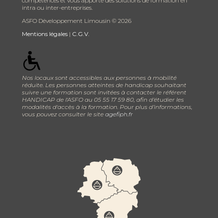
compétences et vous apporte des solutions de formation en
intra ou inter-entreprises.
ASFO Développement Limousin ©
2026
Mentions légales
|
C.G.V.
Nos locaux sont accessibles aux personnes à mobilité
réduite. Les personnes atteintes de handicap souhaitant
suivre une formation sont invitées à contacter le référent
HANDICAP de l'ASFO au 05 55 17 59 80, afin d’étudier les
modalités d'accès à la formation. Pour plus d’informations,
vous pouvez consulter le site
agefiph.fr