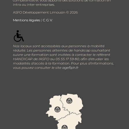
compétences et vous apporte des solutions de formation en
intra ou inter-entreprises.
ASFO Développement Limousin ©
2026
Mentions légales
|
C.G.V.
Nos locaux sont accessibles aux personnes à mobilité
réduite. Les personnes atteintes de handicap souhaitant
suivre une formation sont invitées à contacter le référent
HANDICAP de l'ASFO au 05 55 17 59 80, afin d’étudier les
modalités d'accès à la formation. Pour plus d’informations,
vous pouvez consulter le site
agefiph.fr