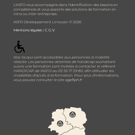
L’ASFO vous accompagne dans l’identification des besoins en
compétences et vous apporte des solutions de formation en
intra ou inter-entreprises.
ASFO Développement Limousin ©
2026
Mentions légales
|
C.G.V.
Nos locaux sont accessibles aux personnes à mobilité
réduite. Les personnes atteintes de handicap souhaitant
suivre une formation sont invitées à contacter le référent
HANDICAP de l'ASFO au 05 55 17 59 80, afin d’étudier les
modalités d'accès à la formation. Pour plus d’informations,
vous pouvez consulter le site
agefiph.fr