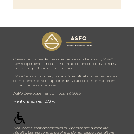
Créée à l’initiative de chefs d’entreprise du Limousin, l’ASFO
Développement Limousin est un acteur incontournable de la
formation professionnelle continue.
L’ASFO vous accompagne dans l’identification des besoins en
compétences et vous apporte des solutions de formation en
intra ou inter-entreprises.
ASFO Développement Limousin ©
2026
Mentions légales
|
C.G.V.
Nos locaux sont accessibles aux personnes à mobilité
réduite. Les personnes atteintes de handicap souhaitant