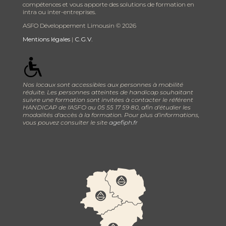
compétences et vous apporte des solutions de formation en
intra ou inter-entreprises.
ASFO Développement Limousin ©
2026
Mentions légales
|
C.G.V.
Nos locaux sont accessibles aux personnes à mobilité
réduite. Les personnes atteintes de handicap souhaitant
suivre une formation sont invitées à contacter le référent
HANDICAP de l'ASFO au 05 55 17 59 80, afin d’étudier les
modalités d'accès à la formation. Pour plus d’informations,
vous pouvez consulter le site
agefiph.fr