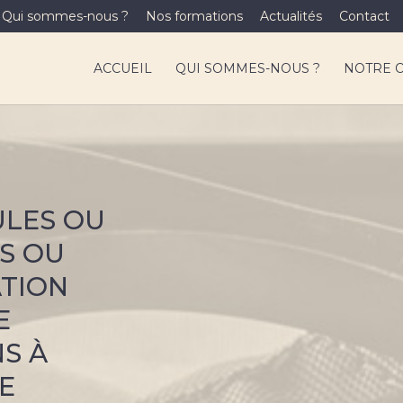
Qui sommes-nous ?
Nos formations
Actualités
Contact
ACCUEIL
QUI SOMMES-NOUS ?
NOTRE 
ULES OU
S OU
ATION
E
NS À
E