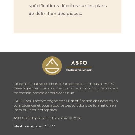
spécifications décrites sur les plans
de définition des pièces.
Créée à l’initiative de chefs d’entreprise du Limousin, l’ASFO
Développement Limousin est un acteur incontournable de la
formation professionnelle continue.
L’ASFO vous accompagne dans l’identification des besoins en
compétences et vous apporte des solutions de formation en
intra ou inter-entreprises.
ASFO Développement Limousin ©
2026
Mentions légales
|
C.G.V.