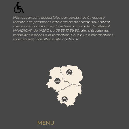
Nos locaux sont accessibles aux personnes à mobilité
réduite. Les personnes atteintes de handicap souhaitant
suivre une formation sont invitées à contacter le référent
HANDICAP de l'ASFO au 05 55 17 59 80, afin d’étudier les
modalités d'accès à la formation. Pour plus d’informations,
vous pouvez consulter le site
agefiph.fr
MENU