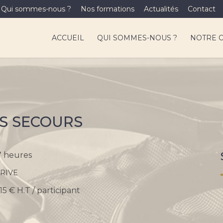
Qui sommes-nous ?
Nos formations
Actualités
Contact
ACCUEIL
QUI SOMMES-NOUS ?
NOTRE 
RS SECOURS
7 heures
RIVE
15 € H.T / participant