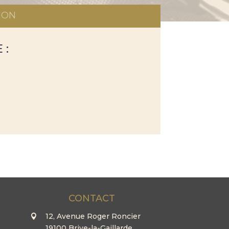
ION
 :
CONTACT
12, Avenue Roger Roncier
19100 Brive-la-Gaillarde