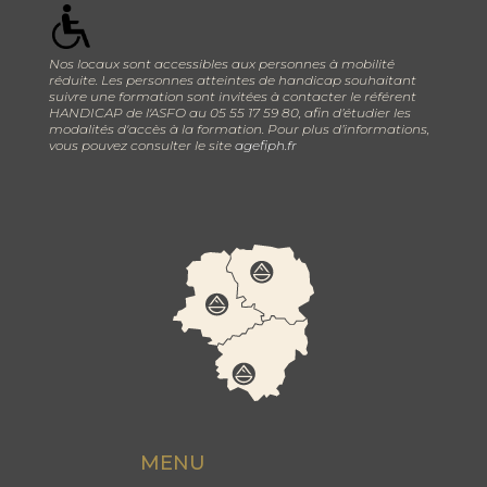
Nos locaux sont accessibles aux personnes à mobilité
réduite. Les personnes atteintes de handicap souhaitant
suivre une formation sont invitées à contacter le référent
HANDICAP de l'ASFO au 05 55 17 59 80, afin d’étudier les
modalités d'accès à la formation. Pour plus d’informations,
vous pouvez consulter le site
agefiph.fr
MENU