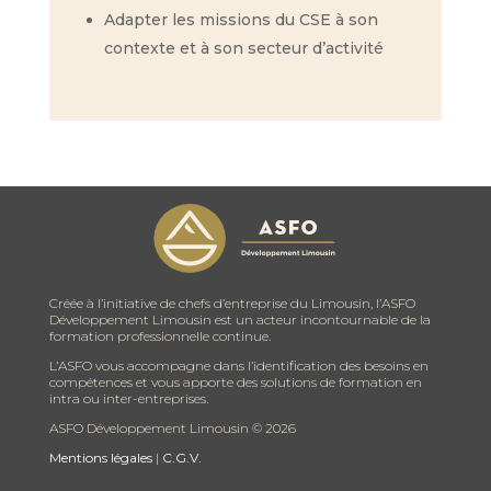
Adapter les missions du CSE à son
contexte et à son secteur d’activité
Créée à l’initiative de chefs d’entreprise du Limousin, l’ASFO
Développement Limousin est un acteur incontournable de la
formation professionnelle continue.
L’ASFO vous accompagne dans l’identification des besoins en
compétences et vous apporte des solutions de formation en
intra ou inter-entreprises.
ASFO Développement Limousin ©
2026
Mentions légales
|
C.G.V.