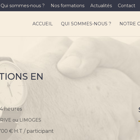
Qui sommes-nous ?
Nos formations
Actualités
Contact
ACCUEIL
QUI SOMMES-NOUS ?
NOTRE 
TIONS EN
14 heures
RIVE ou LIMOGES
700 € H.T / participant