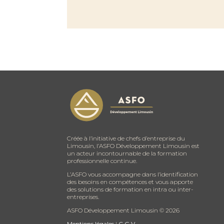
Créée à l’initiative de chefs d’entreprise du
Limousin, l’ASFO Développement Limousin est
un acteur incontournable de la formation
professionnelle continue.
L’ASFO vous accompagne dans l’identification
des besoins en compétences et vous apporte
des solutions de formation en intra ou inter-
entreprises.
ASFO Développement Limousin ©
2026
Mentions légales
|
C.G.V.