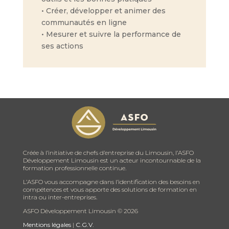
• Créer, développer et animer des
communautés en ligne
• Mesurer et suivre la performance de
ses actions
Créée à l’initiative de chefs d’entreprise du Limousin, l’ASFO
Développement Limousin est un acteur incontournable de la
formation professionnelle continue.
L’ASFO vous accompagne dans l’identification des besoins en
compétences et vous apporte des solutions de formation en
intra ou inter-entreprises.
ASFO Développement Limousin ©
2026
Mentions légales
|
C.G.V.