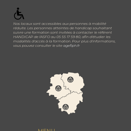
Nos locaux sont accessibles aux personnes à mobilité
réduite. Les personnes atteintes de handicap souhaitant
suivre une formation sont invitées à contacter le référent
HANDICAP de l'ASFO au 05 55 17 59 80, afin d’étudier les
modalités d'accès à la formation. Pour plus d’informations,
vous pouvez consulter le site
agefiph.fr
MENU