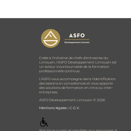
Créée à l’initiative de chefs d’entreprise du
Limousin, l’ASFO Développement Limousin est
un acteur incontournable de la formation
professionnelle continue.
L’ASFO vous accompagne dans l’identification
des besoins en compétences et vous apporte
des solutions de formation en intra ou inter-
entreprises.
ASFO Développement Limousin ©
2026
Mentions légales
|
C.G.V.
Nos locaux sont accessibles aux personnes à