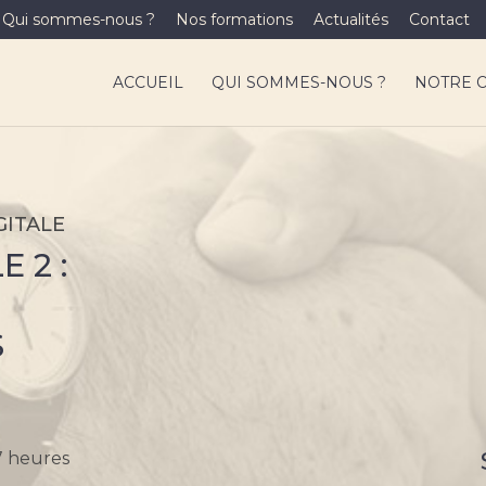
Qui sommes-nous ?
Nos formations
Actualités
Contact
ACCUEIL
QUI SOMMES-NOUS ?
NOTRE 
GITALE
 2 :
S
7 heures