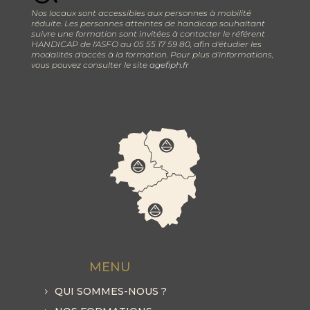
Nos locaux sont accessibles aux personnes à mobilité
réduite. Les personnes atteintes de handicap souhaitant
suivre une formation sont invitées à contacter le référent
HANDICAP de l'ASFO au 05 55 17 59 80, afin d’étudier les
modalités d'accès à la formation. Pour plus d’informations,
vous pouvez consulter le site
agefiph.fr
MENU
QUI SOMMES-NOUS ?