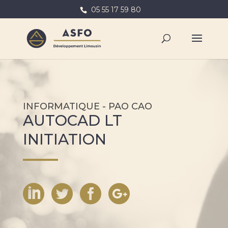
05 55 17 59 80
INFORMATIQUE - PAO CAO
AUTOCAD LT
INITIATION



