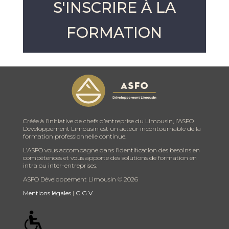
S'INSCRIRE À LA
FORMATION
Créée à l’initiative de chefs d’entreprise du Limousin, l’ASFO
Développement Limousin est un acteur incontournable de la
formation professionnelle continue.
L’ASFO vous accompagne dans l’identification des besoins en
compétences et vous apporte des solutions de formation en
intra ou inter-entreprises.
ASFO Développement Limousin ©
2026
Mentions légales
|
C.G.V.