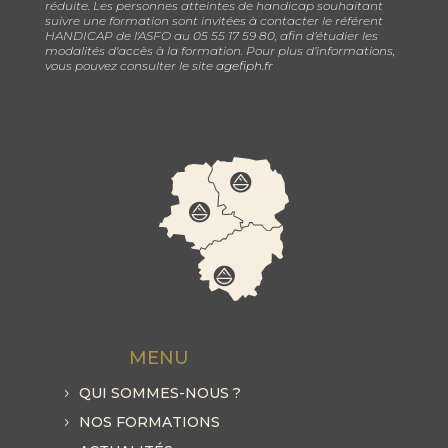
réduite. Les personnes atteintes de handicap souhaitant
suivre une formation sont invitées à contacter le référent
HANDICAP de l'ASFO au 05 55 17 59 80, afin d’étudier les
modalités d'accès à la formation. Pour plus d’informations,
vous pouvez consulter le site
agefiph.fr
MENU
QUI SOMMES-NOUS ?
NOS FORMATIONS