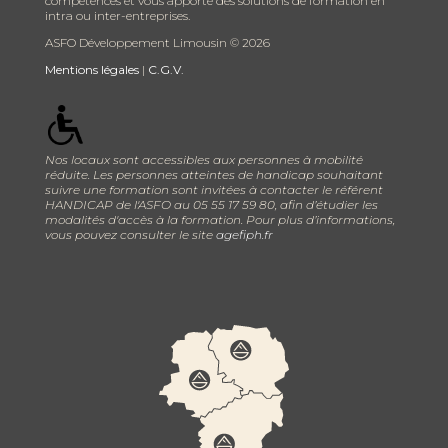
compétences et vous apporte des solutions de formation en
intra ou inter-entreprises.
ASFO Développement Limousin ©
2026
Mentions légales
|
C.G.V.
Nos locaux sont accessibles aux personnes à mobilité
réduite. Les personnes atteintes de handicap souhaitant
suivre une formation sont invitées à contacter le référent
HANDICAP de l'ASFO au 05 55 17 59 80, afin d’étudier les
modalités d'accès à la formation. Pour plus d’informations,
vous pouvez consulter le site
agefiph.fr